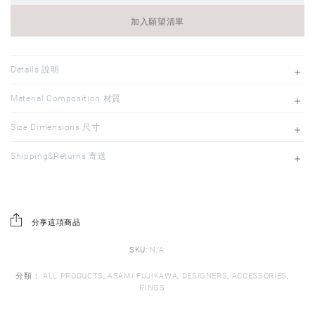
加入願望清單
Details 說明
Material Composition 材質
Size Dimensions 尺寸
Shipping&Returns 寄送
分享這項商品
SKU:
N/A
分類：
ALL PRODUCTS
,
ASAMI FUJIKAWA
,
DESIGNERS
,
ACCESSORIES
,
RINGS