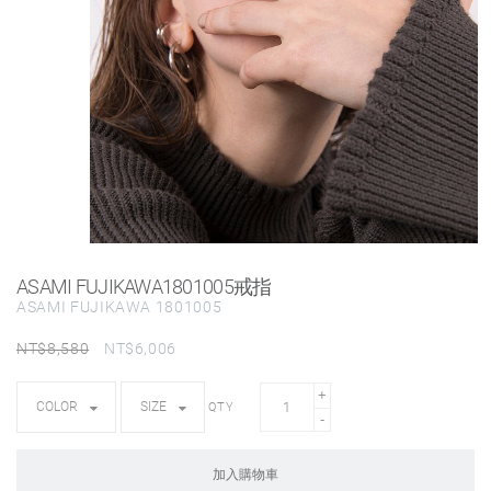
ASAMI FUJIKAWA1801005戒指
ASAMI FUJIKAWA 1801005
NT$
8,580
NT$
6,006
QTY
加入購物車