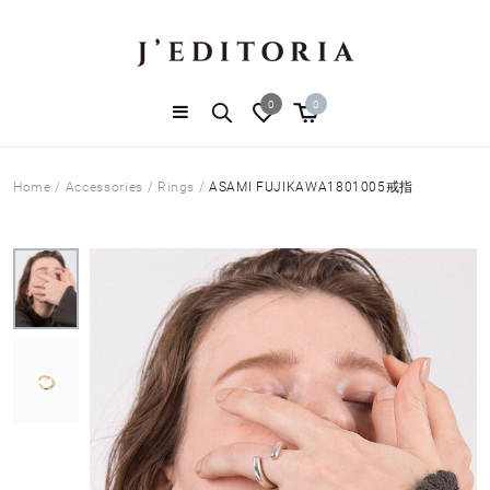
0
0
Home
/
Accessories
/
Rings
/
ASAMI FUJIKAWA1801005戒指