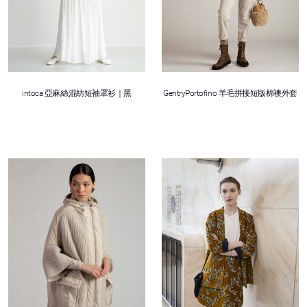
intoca 亞麻絲混紡短袖罩衫｜黑
GentryPortofino 羊毛拼接短版棉襖外套