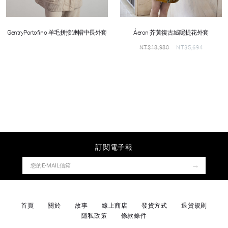
GentryPortofino 羊毛拼接連帽中長外套
Áeron 芥黃復古絨呢提花外套
NT$
18,980
NT$
5,694
訂閱電子報
→
首頁
關於
故事
線上商店
發貨方式
退貨規則
隱私政策
條款條件