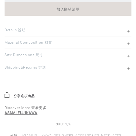
加入願望清單
Details 說明
Material Composition 材質
Size Dimensions 尺寸
Shipping&Returns 寄送
分享這項商品
Discover More 查看更多
ASAMI FUJIKAWA
SKU:
N/A
分類：
ASAMI FUJIKAWA
,
DESIGNERS
,
ACCESSORIES
,
NECKLACES