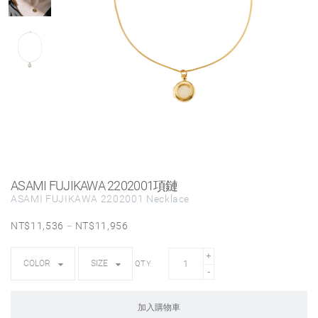
ASAMI FUJIKAWA 2202001項鏈
ASAMI FUJIKAWA 2202001 Necklace
NT$
11,536
NT$
11,956
–
QTY
加入購物車