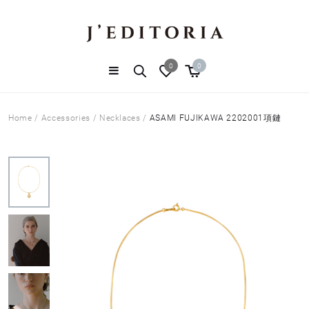
0
0
Home
/
Accessories
/
Necklaces
/
ASAMI FUJIKAWA 2202001項鏈