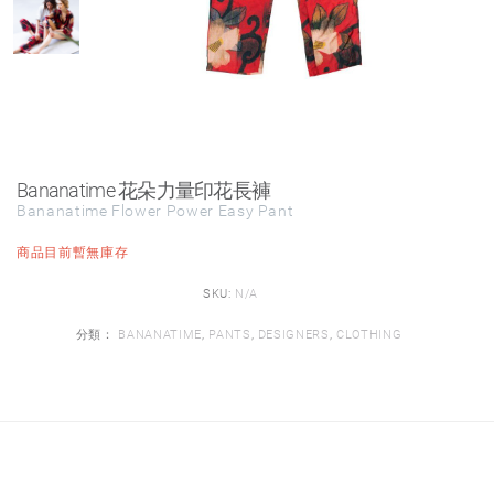
Bananatime 花朵力量印花長褲
Bananatime Flower Power Easy Pant
商品目前暫無庫存
SKU:
N/A
分類：
BANANATIME
,
PANTS
,
DESIGNERS
,
CLOTHING