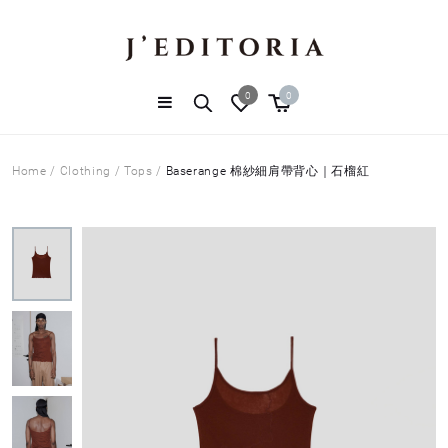
0
0
Home
/
Clothing
/
Tops
/
Baserange 棉紗細肩帶背心｜石榴紅