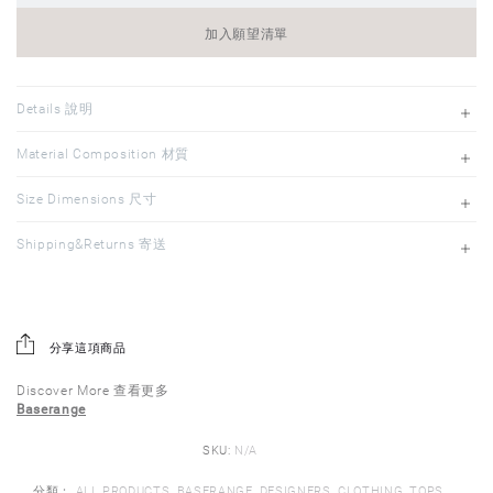
加入願望清單
Details 說明
Material Composition 材質
Size Dimensions 尺寸
Shipping&Returns 寄送
分享這項商品
Discover More 查看更多
Baserange
SKU:
N/A
分類：
ALL PRODUCTS
,
BASERANGE
,
DESIGNERS
,
CLOTHING
,
TOPS