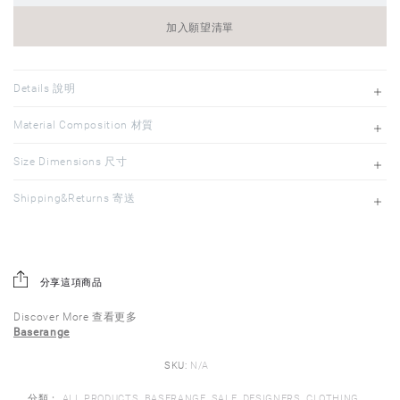
加入願望清單
Details 說明
Material Composition 材質
Size Dimensions 尺寸
Shipping&Returns 寄送
分享這項商品
Discover More 查看更多
Baserange
SKU:
N/A
分類：
ALL PRODUCTS
,
BASERANGE
,
SALE
,
DESIGNERS
,
CLOTHING