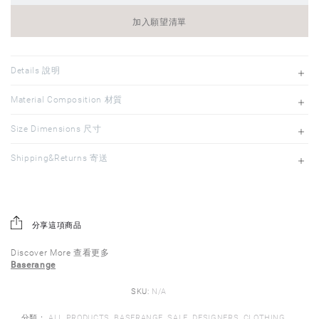
加入願望清單
Details 說明
Material Composition 材質
Size Dimensions 尺寸
Shipping&Returns 寄送
分享這項商品
Discover More 查看更多
Baserange
SKU:
N/A
分類：
ALL PRODUCTS
,
BASERANGE
,
SALE
,
DESIGNERS
,
CLOTHING
,