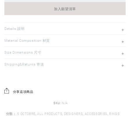
加入願望清單
Details 說明
Material Composition 材質
Size Dimensions 尺寸
Shipping&Returns 寄送
分享這項商品
SKU:
N/A
分類：
5 OCTOBRE
,
ALL PRODUCTS
,
DESIGNERS
,
ACCESSORIES
,
RINGS