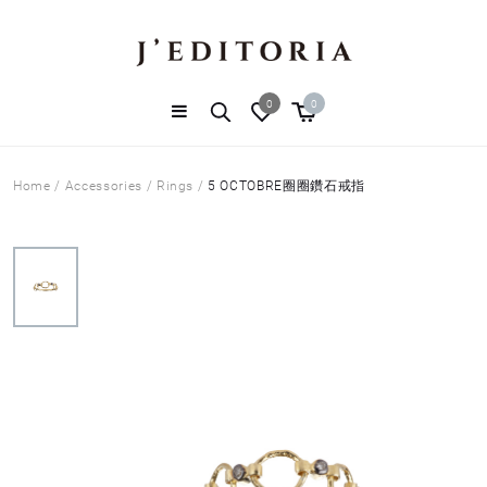
0
0
Home
/
Accessories
/
Rings
/
5 OCTOBRE圈圈鑽石戒指