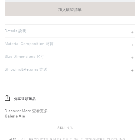
加入願望清單
Details 說明
Material Composition 材質
Size Dimensions 尺寸
Shipping&Returns 寄送
分享這項商品
Discover More 查看更多
Galerie Vie
SKU:
N/A
分類：
ALL PRODUCTS
,
GALERIE VIE
,
SALE
,
DESIGNERS
,
CLOTHING
,