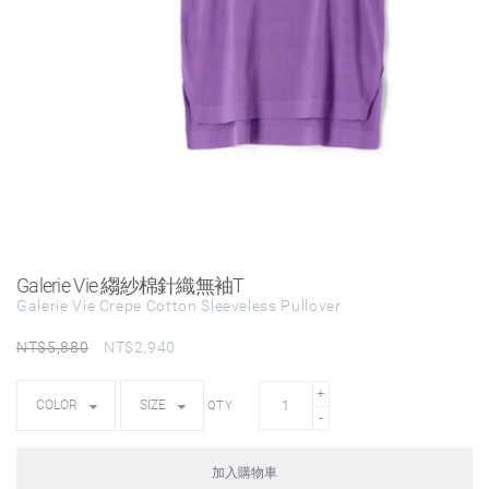
Galerie Vie 縐紗棉針織無袖T
Galerie Vie Crepe Cotton Sleeveless Pullover
NT$
5,880
NT$
2,940
QTY
加入購物車