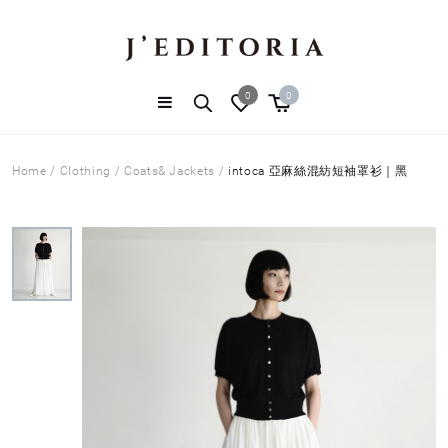
0
0
Home
/
Clothing
/
Coats& Jackets
/
intoca 亞麻絲混紡短袖罩衫｜黑