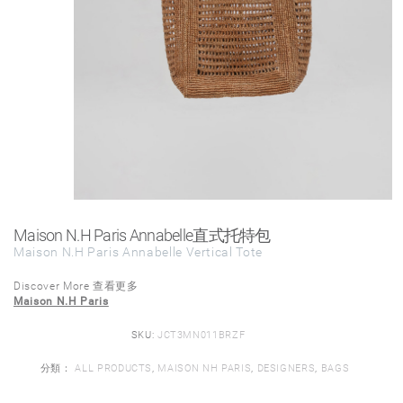
Maison N.H Paris Annabelle直式托特包
Maison N.H Paris Annabelle Vertical Tote
Discover More 查看更多
Maison N.H Paris
SKU:
JCT3MN011BRZF
分類：
ALL PRODUCTS
,
MAISON NH PARIS
,
DESIGNERS
,
BAGS