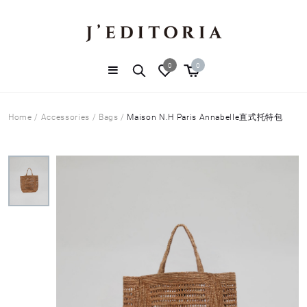
0
0
Home
/
Accessories
/
Bags
/
Maison N.H Paris Annabelle直式托特包