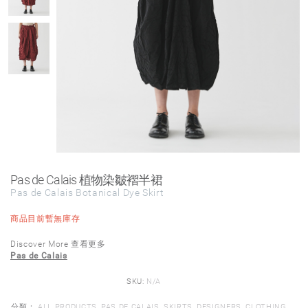
Pas de Calais 植物染皺褶半裙
Pas de Calais Botanical Dye Skirt
商品目前暫無庫存
Discover More 查看更多
Pas de Calais
SKU:
N/A
分類：
ALL PRODUCTS
,
PAS DE CALAIS
,
SKIRTS
,
DESIGNERS
,
CLOTHING