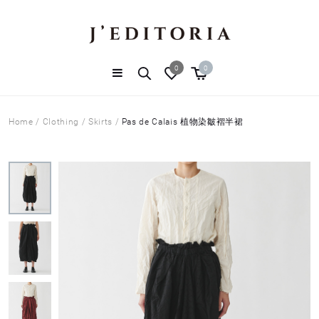
0
0
Home
/
Clothing
/
Skirts
/
Pas de Calais 植物染皺褶半裙