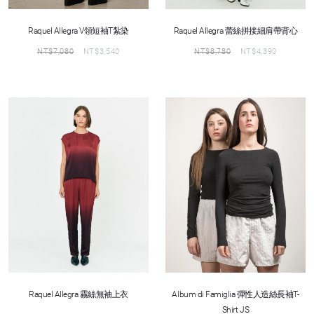
Raquel Allegra V領短袖T紮染
Raquel Allegra 蕾絲拼接細肩帶背心
NT$
7,080
NT$
3,540
NT$
8,780
NT$
4,390
Raquel Allegra 霧絲無袖上衣
Album di Famiglia 彈性人造絲長袖T-
Shirt JS