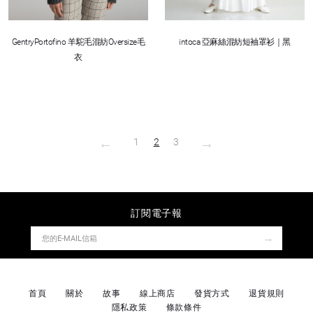
GentryPortofino 羊駝毛混紡Oversize毛
intoca 亞麻絲混紡短袖罩衫｜黑
衣
←
→
1
2
3
訂閱電子報
→
首頁
關於
故事
線上商店
發貨方式
退貨規則
隱私政策
條款條件