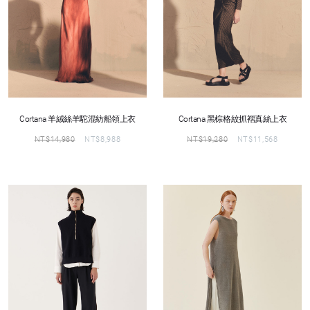
Cortana 羊絨絲羊駝混紡船領上衣
Cortana 黑棕格紋抓褶真絲上衣
NT$
14,980
NT$
8,988
NT$
19,280
NT$
11,568