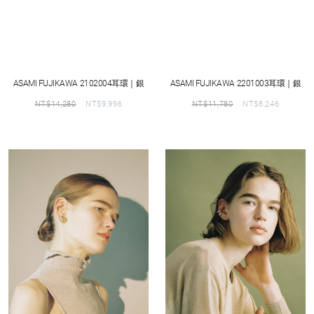
ASAMI FUJIKAWA 2102004耳環｜銀
ASAMI FUJIKAWA 2201003耳環｜銀
NT$
14,280
NT$
9,996
NT$
11,780
NT$
8,246