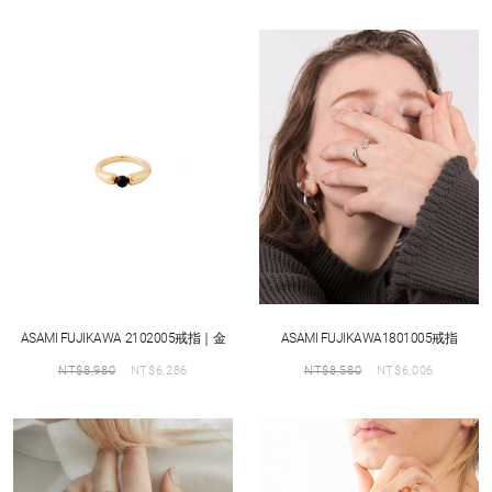
ASAMI FUJIKAWA 2102005戒指｜金
ASAMI FUJIKAWA1801005戒指
NT$
8,980
NT$
6,286
NT$
8,580
NT$
6,006