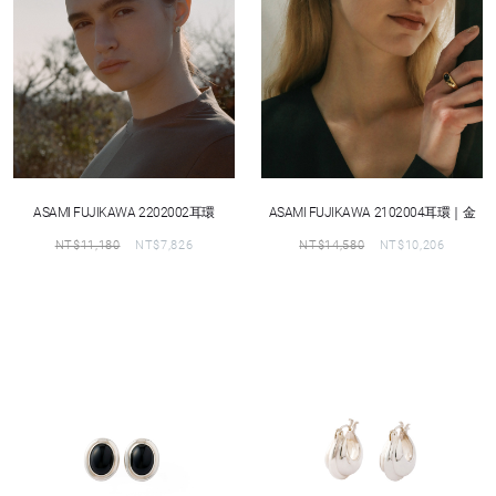
ASAMI FUJIKAWA 2202002耳環
ASAMI FUJIKAWA 2102004耳環｜金
NT$
11,180
NT$
7,826
NT$
14,580
NT$
10,206