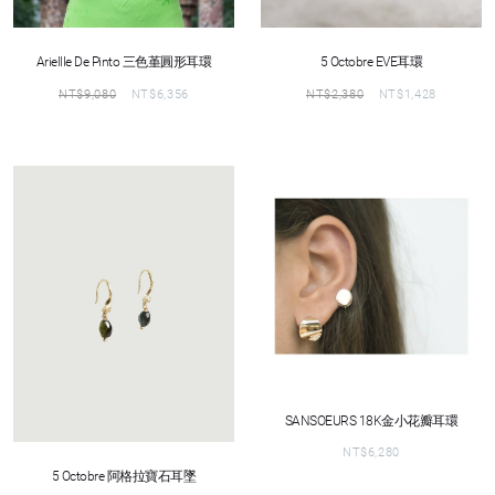
Ariellle De Pinto 三色堇圓形耳環
5 Octobre EVE耳環
NT$
9,080
NT$
6,356
NT$
2,380
NT$
1,428
SANSOEURS 18K金小花瓣耳環
NT$
6,280
5 Octobre 阿格拉寶石耳墜