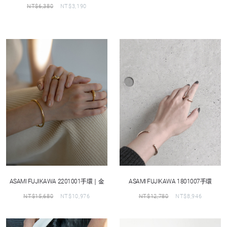
NT$
6,380
NT$
3,190
ASAMI FUJIKAWA 2201001手環｜金
ASAMI FUJIKAWA 1801007手環
NT$
15,680
NT$
10,976
NT$
12,780
NT$
8,946