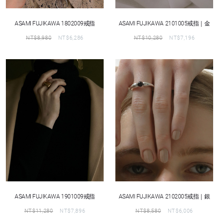
ASAMI FUJIKAWA 1802009戒指
ASAMI FUJIKAWA 2101005戒指｜金
NT$
8,980
NT$
6,286
NT$
10,280
NT$
7,196
ASAMI FUJIKAWA 1901009戒指
ASAMI FUJIKAWA 2102005戒指｜銀
NT$
11,280
NT$
7,896
NT$
8,580
NT$
6,006