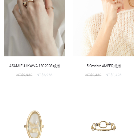
ASAMI FUJIKAWA 1802008戒指
5 Octobre AMBER戒指
NT$
9,980
NT$
6,986
NT$
2,380
NT$
1,428