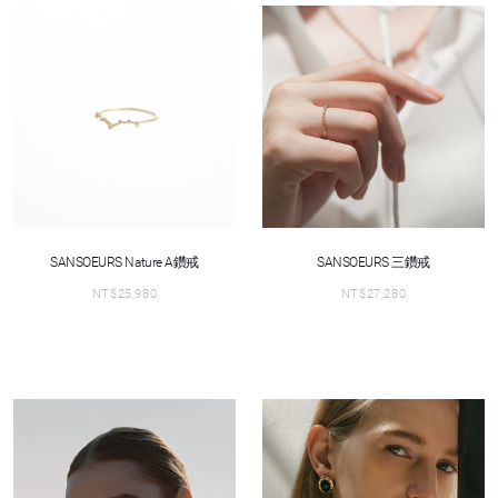
SANSOEURS Nature A鑽戒
SANSOEURS 三鑽戒
NT$
25,980
NT$
27,280