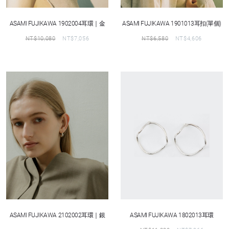
ASAMI FUJIKAWA 1902004耳環｜金
ASAMI FUJIKAWA 1901013耳扣(單個)
NT$
10,080
NT$
7,056
NT$
6,580
NT$
4,606
ASAMI FUJIKAWA 2102002耳環｜銀
ASAMI FUJIKAWA 1802013耳環